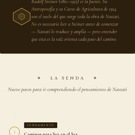
Rudolf Steiner (1861–1925) es la fuente. Su
Antroposofía y su Curso de Agricultura de 1924
son el suelo del que surge toda la obra de Nastati.
No es necesario leer a Steiner antes de comenzar
— Nastati lo traduce y amplía — pero entender
que esta es la raíz orienta cada paso del camino.
✦ LA SENDA ✦
Nueve pasos para ir comprendiendo el pensamiento de Nastati
FUNDAMENTO
1
Caminos para Ser en el Ser