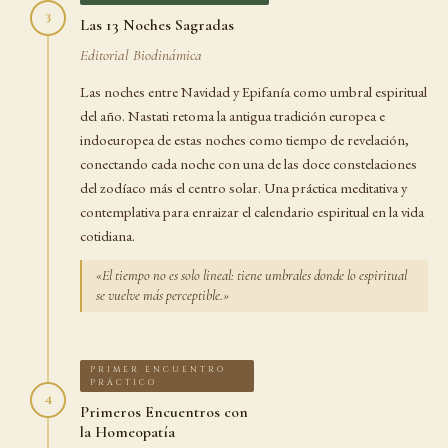
3
Las 13 Noches Sagradas
Editorial Biodinámica
Las noches entre Navidad y Epifanía como umbral espiritual
del año. Nastati retoma la antigua tradición europea e
indoeuropea de estas noches como tiempo de revelación,
conectando cada noche con una de las doce constelaciones
del zodíaco más el centro solar. Una práctica meditativa y
contemplativa para enraizar el calendario espiritual en la vida
cotidiana.
«El tiempo no es solo lineal: tiene umbrales donde lo espiritual
se vuelve más perceptible.»
PRIMER ENCUENTRO
PRÁCTICO
4
Primeros Encuentros con
la Homeopatía